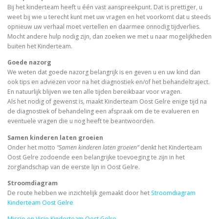
Bij het kinderteam heeft u één vast aanspreekpunt. Dat is prettiger, u
weet bij wie u terecht kunt met uw vragen en het voorkomt dat u steeds
opnieuw uw verhaal moet vertellen en daarmee onnodig tijdverlies.
Mocht andere hulp nodig zijn, dan zoeken we met u naar mogelijkheden
buiten het Kinderteam.
Goede nazorg
We weten dat goede nazorg belangrijk is en geven u en uw kind dan
ook tips en adviezen voor na het diagnostiek en/of het behandeltraject.
En natuurlijk blijven we ten alle tijden bereikbaar voor vragen.
Als het nodig of gewenst is, maakt Kinderteam Oost Gelre enige tijd na
de diagnostiek of behandeling een afspraak om de te evalueren en
eventuele vragen die u nog heeft te beantwoorden.
Samen kinderen laten groeien
Onder het motto
“Samen kinderen laten groeien”
denkt het Kinderteam
Oost Gelre zodoende een belangrijke toevoeging te zijn in het
zorglandschap van de eerste lijn in Oost Gelre.
Stroomdiagram
De route hebben we inzichtelijk gemaakt door het
Stroomdiagram
Kinderteam Oost Gelre
Missie en Visie Kinderteam Oost Gelre